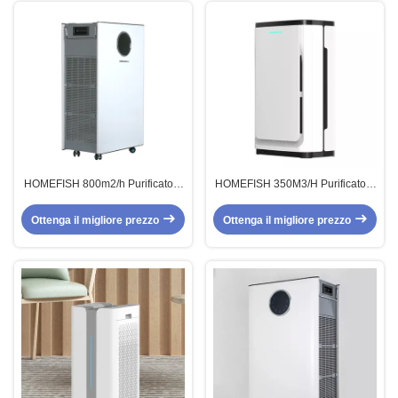
HOMEFISH 800m2/h Purificatore
HOMEFISH 350M3/H Purificatore
d'aria commerciale con CADR
d'aria intelligente per ambienti
800 aria fresca e sana
commerciali con sensore
Ottenga il migliore prezzo
Ottenga il migliore prezzo
infrarosso della polvere