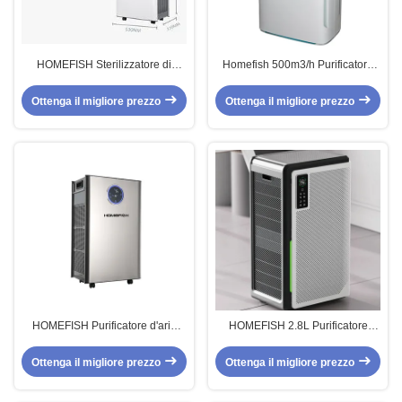
HOMEFISH Sterilizzatore di
Homefish 500m3/h Purificatore
plasma Purificatore d'aria
d'aria HEPA per uso domestico
commerciale Sterilizzazione UV
TUYA WIFI APP CONTROL
Ottenga il migliore prezzo
Ottenga il migliore prezzo
Filtro HEPA 13
HOMEFISH Purificatore d'aria
HOMEFISH 2.8L Purificatore
commerciale Ultrasuoni
d'aria commerciale portatile
Luftbefeuchter Concentrazione di
Umidificatore di grado medico
Ottenga il migliore prezzo
Ottenga il migliore prezzo
anioni 10 milioni/cm3