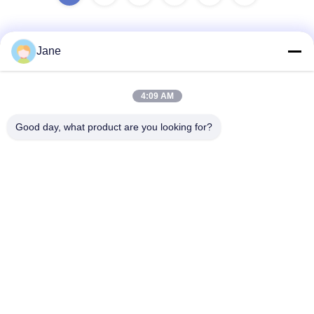
Jane
Contatto rapido
4:09 AM
Indirizzo
Good day, what product are you looking for?
Numero 302, piano 3, unità 1, edificio 2, Hongji Yaju, 96 East
Dayu Road, Deyuan Town, Chengdu, Sichuan, Cina, 611730
Telefono
+86 17828760063
E-mail
homefish_b2b01@scxwck.com