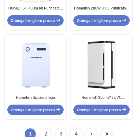
HOMEFISH 488m3/h Purificatore
Homefish 280W UVC Purificatore
d'aria commerciale per le imprese
d'aria agli ioni negativi UV
Sterilizzazione
Ottenga il migliore prezzo
Ottenga il migliore prezzo
Homefish Spazio ufficio
Homefish 350m3/h UVC
Purificatore d'aria commerciale
Luftreiniger Purificatore di fumo
220V Sterilizzazione UV
commerciale 3 attrezzature
Ottenga il migliore prezzo
Ottenga il migliore prezzo
1
2
3
4