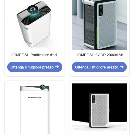
HOMEFISH Purificatore d'aria
HOMEFISH CADR 2000m3/h
commerciale ABS con filtro
Purificatore d'aria a filtro Hepa
composito per ufficio
commerciale OEM ODM
Ottenga il migliore prezzo
Ottenga il migliore prezzo