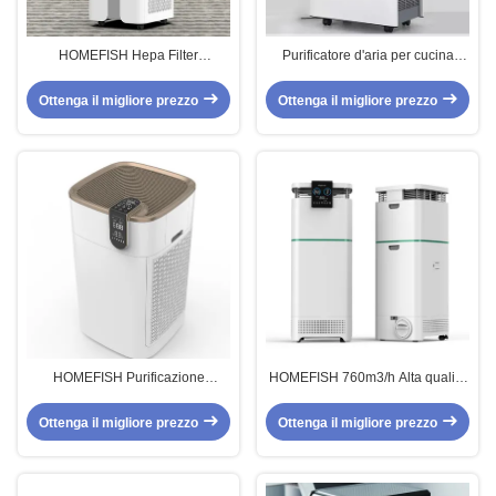
HOMEFISH Hepa Filter
Purificatore d'aria per cucina
Purificatore d'aria commerciale
commerciale in acciaio
per uffici OEM ODM
inossidabile 800m2/h
Ottenga il migliore prezzo
Ottenga il migliore prezzo
HOMEFISH Purificazione
HOMEFISH 760m3/h Alta qualità
intelligente Purificatore d'aria
medica CADR Luftreiniger HVAC
commerciale per fumo 220V
Tuya Purificatore di aria
Ottenga il migliore prezzo
Ottenga il migliore prezzo